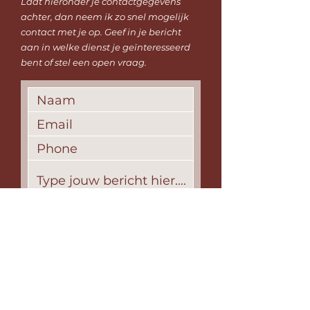
Laat hieronder je contactgegevens
achter, dan neem ik zo snel mogelijk
contact met je op. Geef in je bericht
aan in welke dienst je geïnteresseerd
bent of stel een open vraag.
Verstuur
Ming Janssen
+31 649 385 747 | ming@colourfulhearts.nl