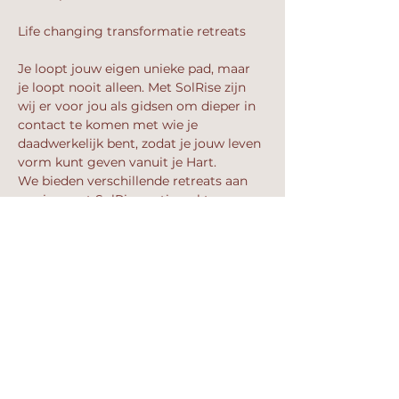
Je loopt jouw eigen unieke pad, maar 
je loopt nooit alleen. Met SolRise zijn 
wij er voor jou als gidsen om dieper in 
contact te komen met wie je 
daadwerkelijk bent, zodat je jouw leven 
vorm kunt geven vanuit je Hart.
We bieden verschillende retreats aan 
om jou met SolRise optimaal te 
begeleiden.
Kenmerkend voor onze werkwijze is 
dat we tot de essentie komen, er geen 
ruimte is voor bullshit en hoe spiritueel 
we ook werken, we alles terug brengen 
naar de Aarde. Zodat het hier en nu 
met beide voeten op de grond tot 
leven gebracht kan worden.
Show More